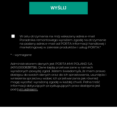
W celu otrzymania na mój wskazany adres e-mail
Poradnika remontowego wyrażam zgodę na otrzymanie
na podany adres e-mail od PORTA informacji handlowej i
marketingowej w zakresie produktów i usług PORTA.*
* - wymagane
Administratorem danych jest PORTA KMI POLAND S.A.
(KRS:0000838758). Dane będą przetwarzane w ramach
wyrażonych powyżej zgód. Jestem świadomy/a, że mam prawo
dostępu do swoich danych oraz do ich sprostowania, usunięcia i
wniesienia sprzeciwu wobec ich przetwarzania jak również
mogę wycofać wyrażoną zgodę w każdej chwili. Pełna treść
informacji dotyczących przysługujących praw dostępna jest
pod
tym adresem.